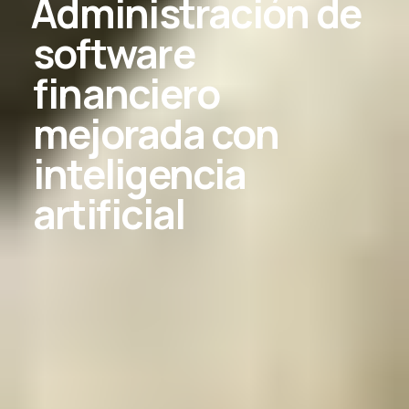
Administración de
software
financiero
mejorada con
inteligencia
artificial